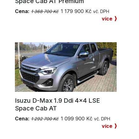
Space Cab AT Premium
Cena:
1 179 900
Kč
1 368 700 Kč
vč. DPH
více
Isuzu D-Max 1.9 Ddi 4×4 LSE
Space Cab AT
Cena:
1 099 900
Kč
1 292 700 Kč
vč. DPH
více