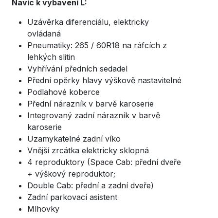
Navíc k vybavení L:
Uzávěrka diferenciálu, elektricky
ovládaná
Pneumatiky: 265 / 60R18 na ráfcích z
lehkých slitin
Vyhřívání předních sedadel
Přední opěrky hlavy výškově nastavitelné
Podlahové koberce
Přední nárazník v barvě karoserie
Integrovaný zadní nárazník v barvě
karoserie
Uzamykatelné zadní víko
Vnější zrcátka elektricky sklopná
4 reproduktory (Space Cab: přední dveře
+ výškový reproduktor;
Double Cab: přední a zadní dveře)
Zadní parkovací asistent
Mlhovky