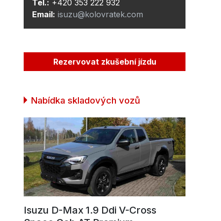
Tel.:
+420 353 222 932
Email:
isuzu@kolovratek.com
Rezervovat zkušební jízdu
Nabídka skladových vozů
Isuzu D-Max 1.9 Ddi V-Cross