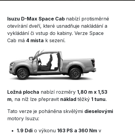
Isuzu D-Max Space Cab
nabízí protisměrné
otevírání dveří, které usnadňuje nakládání a
vykládání či vstup do kabiny. Verze Space
Cab má
4 místa
k sezení.
Ložná plocha
nabízí rozměry
1,80 m x 1,53
m
, na níž lze přepravit
náklad
těžký
1 tunu
.
Tato verze je poháněna skvělými
dieselovými
motory Isuzu:
1.9 Ddi
o výkonu
163 PS a 360 Nm
v