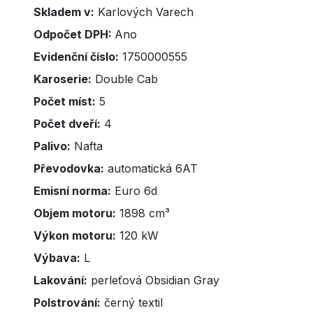
Skladem v:
Karlových Varech
Odpočet DPH:
Ano
Evidenční číslo:
1750000555
Karoserie:
Double Cab
Počet míst:
5
Počet dveří:
4
Palivo:
Nafta
Převodovka:
automatická 6AT
Emisní norma:
Euro 6d
Objem motoru:
1898 cm³
Výkon motoru:
120 kW
Výbava:
L
Lakování:
perleťová Obsidian Gray
Polstrování:
černý textil