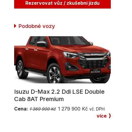
Rezervovat vůz / zkušební jízdu
Podobné vozy
Isuzu D-Max 2.2 Ddi LSE Double
Cab 8AT Premium
Cena:
1 279 900
Kč
1 369 900 Kč
vč. DPH
více