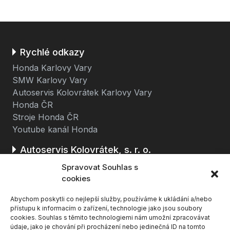
Rychlé odkazy
Honda Karlovy Vary
SMW Karlovy Vary
Autoservis Kolovrátek Karlovy Vary
Honda ČR
Stroje Honda ČR
Youtube kanál Honda
Autoservis Kolovrátek, s. r. o.
Stará cesta 116
Spravovat Souhlas s
362 63 Dalovice u Karlových Varů
cookies
Abychom poskytli co nejlepší služby, používáme k ukládání a/nebo
(u čerpací stanice BENZINA, směr K. Vary - Ostrov)
přístupu k informacím o zařízení, technologie jako jsou soubory
cookies. Souhlas s těmito technologiemi nám umožní zpracovávat
údaje, jako je chování při procházení nebo jedinečná ID na tomto